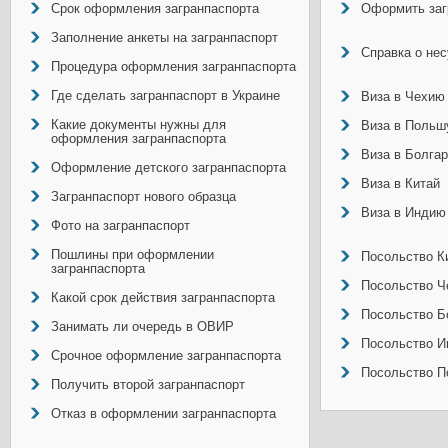
Срок оформления загранпаспорта
Оформить заг
Заполнение анкеты на загранпаспорт
Справка о не
Процедура оформления загранпаспорта
Где сделать загранпаспорт в Украине
Виза в Чехию
Какие документы нужны для
Виза в Польш
оформления загранпаспорта
Виза в Болга
Оформление детского загранпаспорта
Виза в Китай
Загранпаспорт нового образца
Виза в Индию
Фото на загранпаспорт
Пошлины при оформлении
Посольство Ки
загранпаспорта
Посольство Ч
Какой срок действия загранпаспорта
Посольство Б
Занимать ли очередь в ОВИР
Посольство И
Срочное оформление загранпаспорта
Посольство П
Получить второй загранпаспорт
Отказ в оформлении загранпаспорта