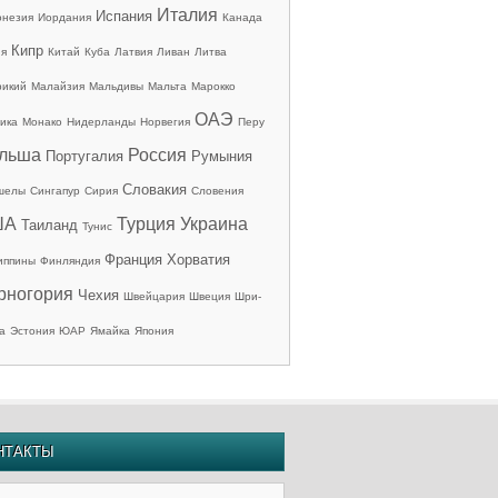
Италия
Испания
онезия
Иордания
Канада
Кипр
ия
Китай
Куба
Латвия
Ливан
Литва
рикий
Малайзия
Мальдивы
Мальта
Марокко
ОАЭ
ика
Монако
Нидерланды
Норвегия
Перу
льша
Россия
Португалия
Румыния
Словакия
шелы
Сингапур
Сирия
Словения
ША
Турция
Украина
Таиланд
Тунис
Франция
Хорватия
иппины
Финляндия
рногория
Чехия
Швейцария
Швеция
Шри-
а
Эстония
ЮАР
Ямайка
Япония
НТАКТЫ