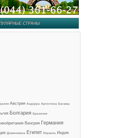
ПУЛЯРНЫЕ СТРАНЫ
Австрия
ралия
Андорра
Аргентина
Багамы
Болгария
ьгия
Бразилия
Германия
икобритания
Венгрия
Египет
ция
Индия
Доминикана
Израиль