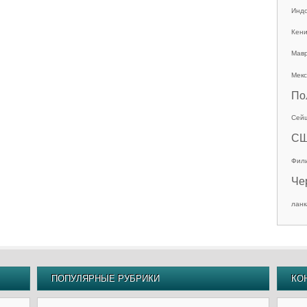
Инд
Кен
Мав
Мекс
По
Сей
С
Фил
Че
ланк
ПОПУЛЯРНЫЕ РУБРИКИ
КО