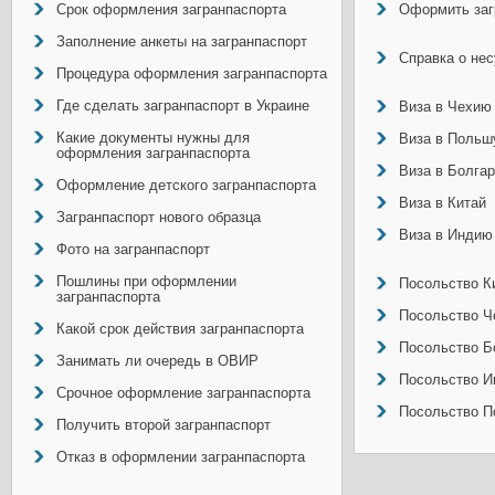
Срок оформления загранпаспорта
Оформить заг
Заполнение анкеты на загранпаспорт
Справка о не
Процедура оформления загранпаспорта
Где сделать загранпаспорт в Украине
Виза в Чехию
Какие документы нужны для
Виза в Польш
оформления загранпаспорта
Виза в Болга
Оформление детского загранпаспорта
Виза в Китай
Загранпаспорт нового образца
Виза в Индию
Фото на загранпаспорт
Пошлины при оформлении
Посольство Ки
загранпаспорта
Посольство Ч
Какой срок действия загранпаспорта
Посольство Б
Занимать ли очередь в ОВИР
Посольство И
Срочное оформление загранпаспорта
Посольство П
Получить второй загранпаспорт
Отказ в оформлении загранпаспорта