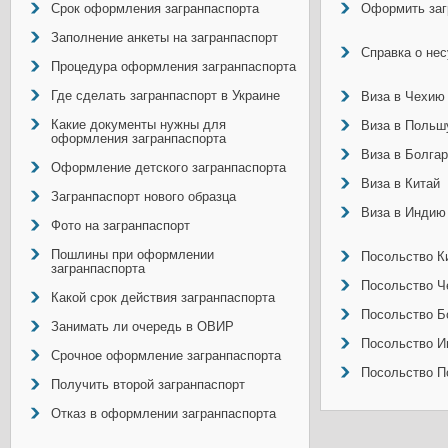
Срок оформления загранпаспорта
Оформить заг
Заполнение анкеты на загранпаспорт
Справка о не
Процедура оформления загранпаспорта
Где сделать загранпаспорт в Украине
Виза в Чехию
Какие документы нужны для
Виза в Польш
оформления загранпаспорта
Виза в Болга
Оформление детского загранпаспорта
Виза в Китай
Загранпаспорт нового образца
Виза в Индию
Фото на загранпаспорт
Пошлины при оформлении
Посольство Ки
загранпаспорта
Посольство Ч
Какой срок действия загранпаспорта
Посольство Б
Занимать ли очередь в ОВИР
Посольство И
Срочное оформление загранпаспорта
Посольство П
Получить второй загранпаспорт
Отказ в оформлении загранпаспорта