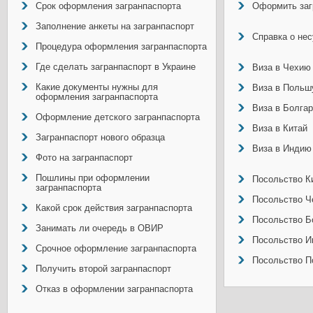
Срок оформления загранпаспорта
Оформить заг
Заполнение анкеты на загранпаспорт
Справка о не
Процедура оформления загранпаспорта
Где сделать загранпаспорт в Украине
Виза в Чехию
Какие документы нужны для
Виза в Польш
оформления загранпаспорта
Виза в Болга
Оформление детского загранпаспорта
Виза в Китай
Загранпаспорт нового образца
Виза в Индию
Фото на загранпаспорт
Пошлины при оформлении
Посольство Ки
загранпаспорта
Посольство Ч
Какой срок действия загранпаспорта
Посольство Б
Занимать ли очередь в ОВИР
Посольство И
Срочное оформление загранпаспорта
Посольство П
Получить второй загранпаспорт
Отказ в оформлении загранпаспорта