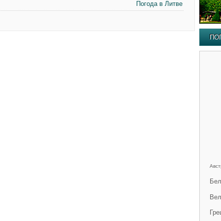
Погода в Литве
ПО
Авст
Бел
Вел
Гре