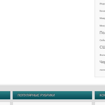
Инд
Кен
Мав
Мекс
По
Сей
С
Фил
Че
ланк
ПОПУЛЯРНЫЕ РУБРИКИ
КО