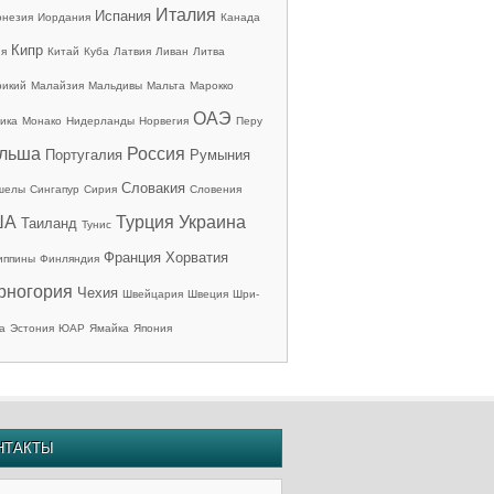
Италия
Испания
онезия
Иордания
Канада
Кипр
ия
Китай
Куба
Латвия
Ливан
Литва
рикий
Малайзия
Мальдивы
Мальта
Марокко
ОАЭ
ика
Монако
Нидерланды
Норвегия
Перу
льша
Россия
Португалия
Румыния
Словакия
шелы
Сингапур
Сирия
Словения
ША
Турция
Украина
Таиланд
Тунис
Франция
Хорватия
иппины
Финляндия
рногория
Чехия
Швейцария
Швеция
Шри-
а
Эстония
ЮАР
Ямайка
Япония
НТАКТЫ