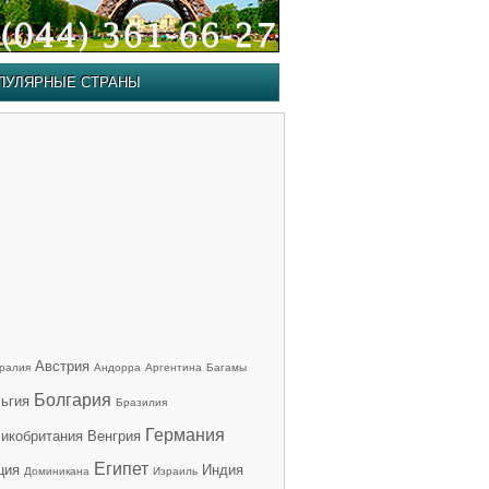
ПУЛЯРНЫЕ СТРАНЫ
Австрия
ралия
Андорра
Аргентина
Багамы
Болгария
ьгия
Бразилия
Германия
икобритания
Венгрия
Египет
ция
Индия
Доминикана
Израиль