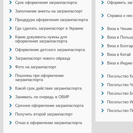
Срок оформления загранпаспорта
Оформить заг
Заполнение анкеты на загранпаспорт
Справка о не
Процедура оформления загранпаспорта
Где сделать загранпаспорт в Украине
Виза в Чехию
Какие документы нужны для
Виза в Польш
оформления загранпаспорта
Виза в Болга
Оформление детского загранпаспорта
Виза в Китай
Загранпаспорт нового образца
Виза в Индию
Фото на загранпаспорт
Пошлины при оформлении
Посольство Ки
загранпаспорта
Посольство Ч
Какой срок действия загранпаспорта
Посольство Б
Занимать ли очередь в ОВИР
Посольство И
Срочное оформление загранпаспорта
Посольство П
Получить второй загранпаспорт
Отказ в оформлении загранпаспорта