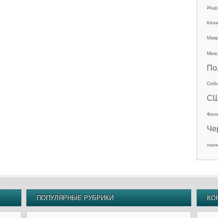
Инд
Кен
Мав
Мекс
По
Сей
С
Фил
Че
ланк
ПОПУЛЯРНЫЕ РУБРИКИ
КО