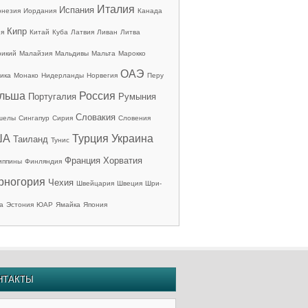
Италия
Испания
онезия
Иордания
Канада
Кипр
ия
Китай
Куба
Латвия
Ливан
Литва
рикий
Малайзия
Мальдивы
Мальта
Марокко
ОАЭ
ика
Монако
Нидерланды
Норвегия
Перу
льша
Россия
Португалия
Румыния
Словакия
шелы
Сингапур
Сирия
Словения
ША
Турция
Украина
Таиланд
Тунис
Франция
Хорватия
иппины
Финляндия
рногория
Чехия
Швейцария
Швеция
Шри-
а
Эстония
ЮАР
Ямайка
Япония
НТАКТЫ