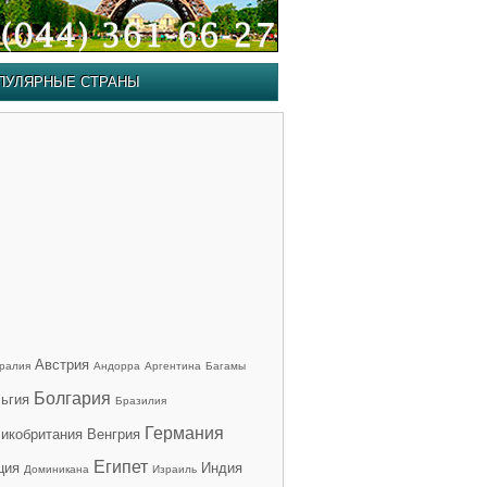
ПУЛЯРНЫЕ СТРАНЫ
Австрия
ралия
Андорра
Аргентина
Багамы
Болгария
ьгия
Бразилия
Германия
икобритания
Венгрия
Египет
ция
Индия
Доминикана
Израиль