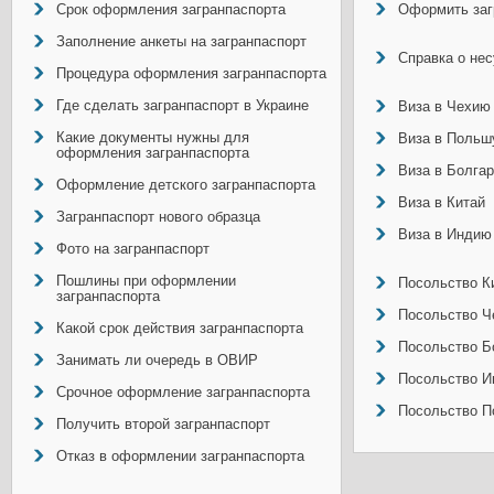
Срок оформления загранпаспорта
Оформить заг
Заполнение анкеты на загранпаспорт
Справка о не
Процедура оформления загранпаспорта
Где сделать загранпаспорт в Украине
Виза в Чехию
Какие документы нужны для
Виза в Польш
оформления загранпаспорта
Виза в Болга
Оформление детского загранпаспорта
Виза в Китай
Загранпаспорт нового образца
Виза в Индию
Фото на загранпаспорт
Пошлины при оформлении
Посольство Ки
загранпаспорта
Посольство Ч
Какой срок действия загранпаспорта
Посольство Б
Занимать ли очередь в ОВИР
Посольство И
Срочное оформление загранпаспорта
Посольство П
Получить второй загранпаспорт
Отказ в оформлении загранпаспорта