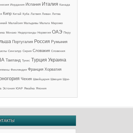
Италия
Испания
онезия
Иордания
Канада
Кипр
ия
Китай
Куба
Латвия
Ливан
Литва
рикий
Малайзия
Мальдивы
Мальта
Марокко
ОАЭ
ика
Монако
Нидерланды
Норвегия
Перу
льша
Россия
Португалия
Румыния
Словакия
шелы
Сингапур
Сирия
Словения
ША
Турция
Украина
Таиланд
Тунис
Франция
Хорватия
иппины
Финляндия
рногория
Чехия
Швейцария
Швеция
Шри-
а
Эстония
ЮАР
Ямайка
Япония
НТАКТЫ