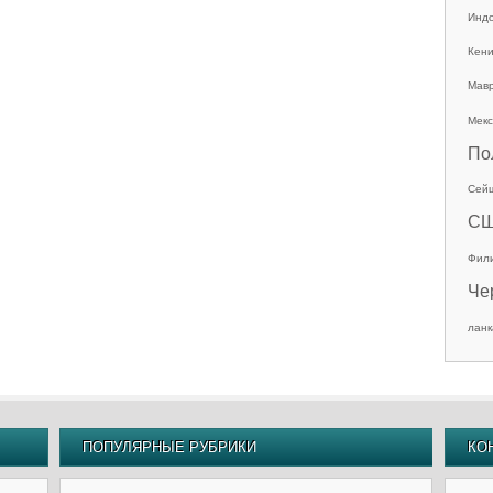
Инд
Кен
Мав
Мекс
По
Сей
С
Фил
Че
ланк
ПОПУЛЯРНЫЕ РУБРИКИ
КО