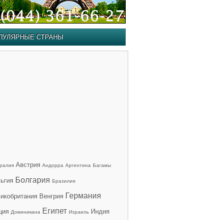
ПУЛЯРНЫЕ СТРАНЫ
Австрия
ралия
Андорра
Аргентина
Багамы
Болгария
ьгия
Бразилия
Германия
икобритания
Венгрия
Египет
ция
Индия
Доминикана
Израиль