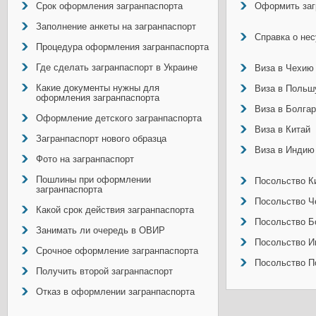
Срок оформления загранпаспорта
Оформить заг
Заполнение анкеты на загранпаспорт
Справка о не
Процедура оформления загранпаспорта
Где сделать загранпаспорт в Украине
Виза в Чехию
Какие документы нужны для
Виза в Польш
оформления загранпаспорта
Виза в Болга
Оформление детского загранпаспорта
Виза в Китай
Загранпаспорт нового образца
Виза в Индию
Фото на загранпаспорт
Пошлины при оформлении
Посольство Ки
загранпаспорта
Посольство Ч
Какой срок действия загранпаспорта
Посольство Б
Занимать ли очередь в ОВИР
Посольство И
Срочное оформление загранпаспорта
Посольство П
Получить второй загранпаспорт
Отказ в оформлении загранпаспорта