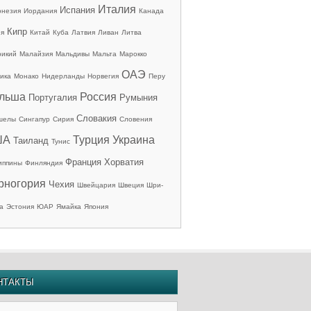
Италия
Испания
онезия
Иордания
Канада
Кипр
ия
Китай
Куба
Латвия
Ливан
Литва
рикий
Малайзия
Мальдивы
Мальта
Марокко
ОАЭ
ика
Монако
Нидерланды
Норвегия
Перу
льша
Россия
Португалия
Румыния
Словакия
шелы
Сингапур
Сирия
Словения
ША
Турция
Украина
Таиланд
Тунис
Франция
Хорватия
иппины
Финляндия
рногория
Чехия
Швейцария
Швеция
Шри-
а
Эстония
ЮАР
Ямайка
Япония
НТАКТЫ