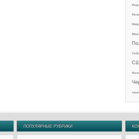
Инд
Кен
Мав
Мекс
По
Сей
С
Фил
Че
ланк
ПОПУЛЯРНЫЕ РУБРИКИ
КО