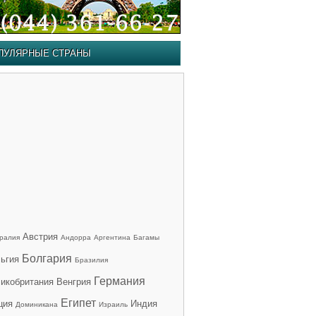
ПУЛЯРНЫЕ СТРАНЫ
Австрия
ралия
Андорра
Аргентина
Багамы
Болгария
ьгия
Бразилия
Германия
икобритания
Венгрия
Египет
ция
Индия
Доминикана
Израиль