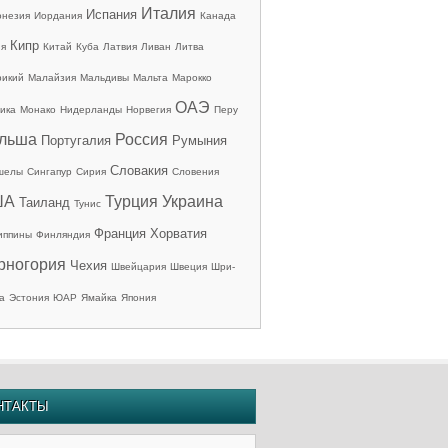
Италия
Испания
онезия
Иордания
Канада
Кипр
ия
Китай
Куба
Латвия
Ливан
Литва
рикий
Малайзия
Мальдивы
Мальта
Марокко
ОАЭ
ика
Монако
Нидерланды
Норвегия
Перу
льша
Россия
Португалия
Румыния
Словакия
шелы
Сингапур
Сирия
Словения
ША
Турция
Украина
Таиланд
Тунис
Франция
Хорватия
иппины
Финляндия
рногория
Чехия
Швейцария
Швеция
Шри-
а
Эстония
ЮАР
Ямайка
Япония
НТАКТЫ