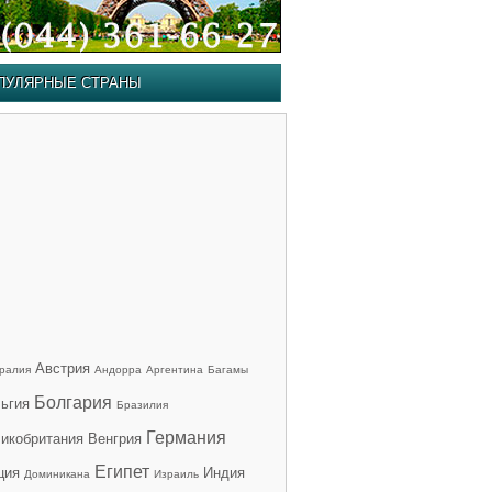
ПУЛЯРНЫЕ СТРАНЫ
Австрия
ралия
Андорра
Аргентина
Багамы
Болгария
ьгия
Бразилия
Германия
икобритания
Венгрия
Египет
ция
Индия
Доминикана
Израиль