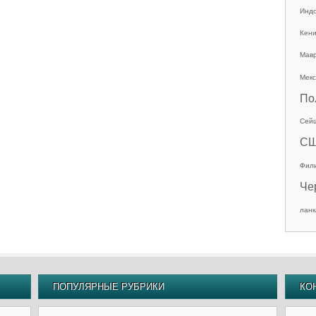
Инд
Кен
Мав
Мекс
По
Сей
С
Фил
Че
ланк
ПОПУЛЯРНЫЕ РУБРИКИ
КО