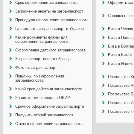
Срок оформления загранпаспорта
Оформить заг
Заполнение анкеты на загранпаспорт
Справка о не
Процедура оформления загранпаспорта
Где сделать загранпаспорт в Украине
Виза в Чехию
Какие документы нужны для
Виза в Польш
оформления загранпаспорта
Виза в Болга
Оформление детского загранпаспорта
Виза в Китай
Загранпаспорт нового образца
Виза в Индию
Фото на загранпаспорт
Пошлины при оформлении
Посольство Ки
загранпаспорта
Посольство Ч
Какой срок действия загранпаспорта
Посольство Б
Занимать ли очередь в ОВИР
Посольство И
Срочное оформление загранпаспорта
Посольство П
Получить второй загранпаспорт
Отказ в оформлении загранпаспорта