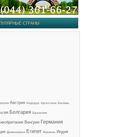
ПУЛЯРНЫЕ СТРАНЫ
Австрия
ралия
Андорра
Аргентина
Багамы
Болгария
ьгия
Бразилия
Германия
икобритания
Венгрия
Египет
ция
Индия
Доминикана
Израиль