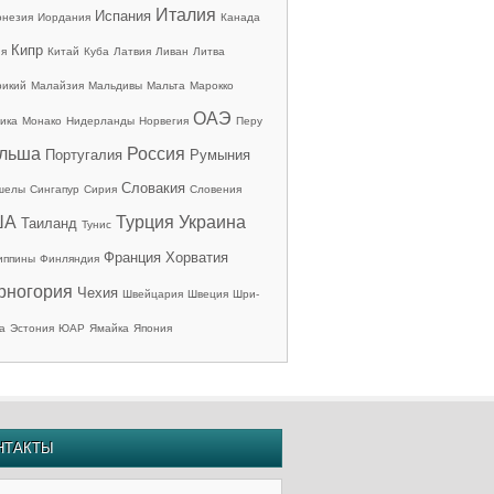
Италия
Испания
онезия
Иордания
Канада
Кипр
ия
Китай
Куба
Латвия
Ливан
Литва
рикий
Малайзия
Мальдивы
Мальта
Марокко
ОАЭ
ика
Монако
Нидерланды
Норвегия
Перу
льша
Россия
Португалия
Румыния
Словакия
шелы
Сингапур
Сирия
Словения
ША
Турция
Украина
Таиланд
Тунис
Франция
Хорватия
иппины
Финляндия
рногория
Чехия
Швейцария
Швеция
Шри-
а
Эстония
ЮАР
Ямайка
Япония
НТАКТЫ