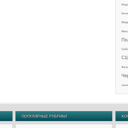
Инд
Кен
Мав
Мекс
По
Сей
С
Фил
Че
ланк
ПОПУЛЯРНЫЕ РУБРИКИ
КО