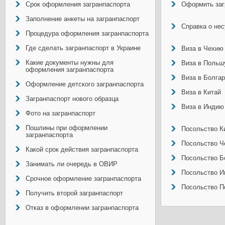
Срок оформления загранпаспорта
Оформить заг
Заполнение анкеты на загранпаспорт
Справка о не
Процедура оформления загранпаспорта
Где сделать загранпаспорт в Украине
Виза в Чехию
Какие документы нужны для
Виза в Польш
оформления загранпаспорта
Виза в Болга
Оформление детского загранпаспорта
Виза в Китай
Загранпаспорт нового образца
Виза в Индию
Фото на загранпаспорт
Пошлины при оформлении
Посольство Ки
загранпаспорта
Посольство Ч
Какой срок действия загранпаспорта
Посольство Б
Занимать ли очередь в ОВИР
Посольство И
Срочное оформление загранпаспорта
Посольство П
Получить второй загранпаспорт
Отказ в оформлении загранпаспорта