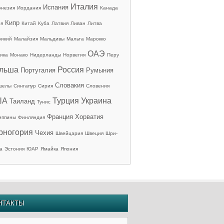
Италия
Испания
онезия
Иордания
Канада
Кипр
ия
Китай
Куба
Латвия
Ливан
Литва
рикий
Малайзия
Мальдивы
Мальта
Марокко
ОАЭ
ика
Монако
Нидерланды
Норвегия
Перу
льша
Россия
Португалия
Румыния
Словакия
шелы
Сингапур
Сирия
Словения
ША
Турция
Украина
Таиланд
Тунис
Франция
Хорватия
иппины
Финляндия
рногория
Чехия
Швейцария
Швеция
Шри-
а
Эстония
ЮАР
Ямайка
Япония
НТАКТЫ