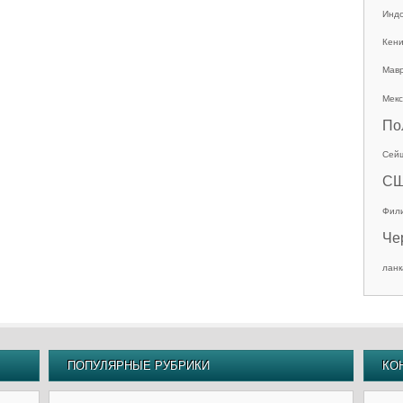
Инд
Кен
Мав
Мекс
По
Сей
С
Фил
Че
ланк
ПОПУЛЯРНЫЕ РУБРИКИ
КО