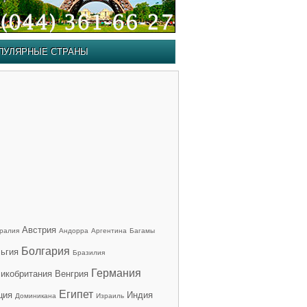
ПУЛЯРНЫЕ СТРАНЫ
Австрия
ралия
Андорра
Аргентина
Багамы
Болгария
ьгия
Бразилия
Германия
икобритания
Венгрия
Египет
ция
Индия
Доминикана
Израиль